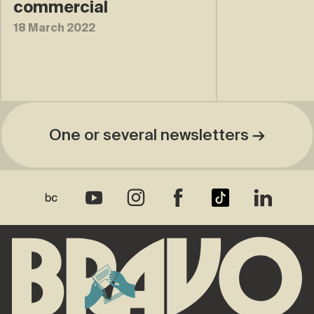
commercial
18 March 2022
One or several newsletters →
Bandcamp
Youtube
Instagram
Facebook
TikTok
LinkedIn
for you →
Home