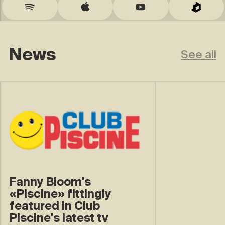
Spotify
Apple Music
YouTube
QUB mu
News
See all
Fanny Bloom's
«Piscine» fittingly
featured in Club
Piscine's latest tv