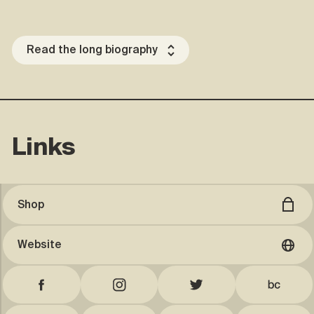
Read the long biography
Links
Shop
Website
Facebook
Instagram
Twitter
Bandc