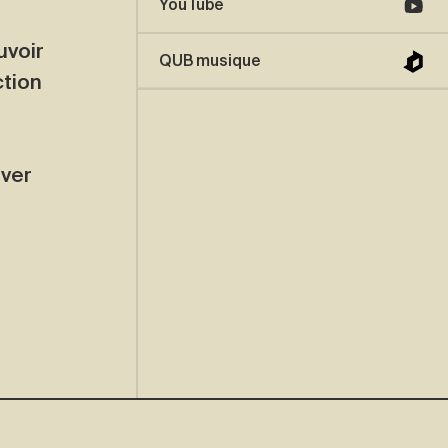
YouTube
uvoir
QUB musique
ction
uver