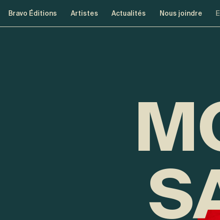
Aller à la navigation
Aller au contenu
Bravo Éditions
Artistes
Actualités
Nous joindre
E
M