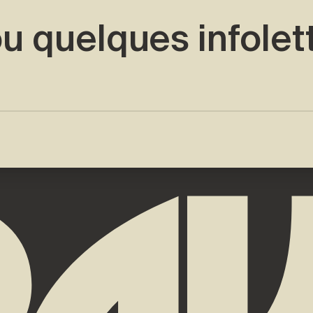
u quelques infolet
pour vous →