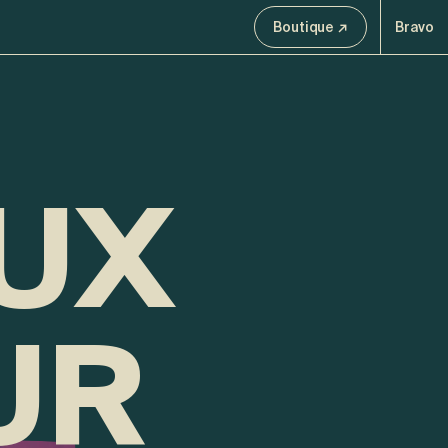
Boutique ↗
Bravo
UX