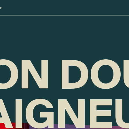
n
ON DO