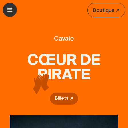
Aller à la navigation
Aller au contenu
Boutique ↗
Ouvrir le menu
Cavale
CŒUR DE
PIRATE
Billets ↗