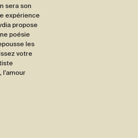
um sera son
ne expérience
Lydia propose
une poésie
repousse les
issez votre
tiste
, l’amour