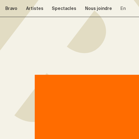
Aller à la navigation
Aller au contenu
Bravo
Artistes
Spectacles
Nous joindre
En