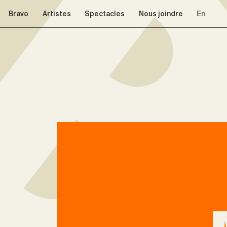
Aller à la navigation
Aller au contenu
Bravo
Artistes
Spectacles
Nous joindre
En