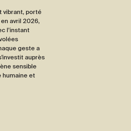
vibrant, porté
 en avril 2026,
c l’instant
nvolées
chaque geste a
s'investit auprès
cène sensible
re humaine et