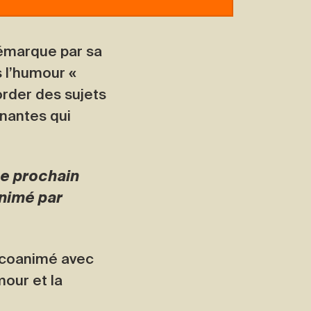
démarque par sa
s l’humour «
order des sujets
ênantes qui
e prochain
animé par
 coanimé avec
mour et la