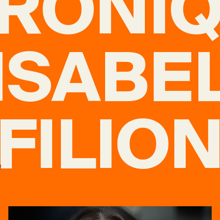
RONI
ISABE
FILIO