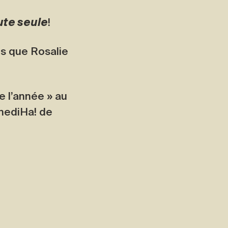
ute seule
!
ls que Rosalie
 l’année » au
omediHa! de