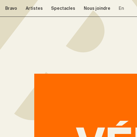
Aller à la navigation
Aller au contenu
Bravo
Artistes
Spectacles
Nous joindre
En