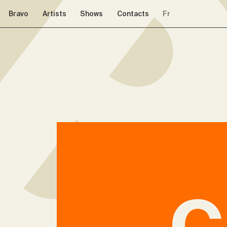
Skip to navigation
Skip to content
Bravo
Artists
Shows
Contacts
Fr
C