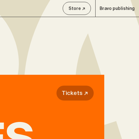
Store ↗
Bravo publishing
Tickets ↗
ES