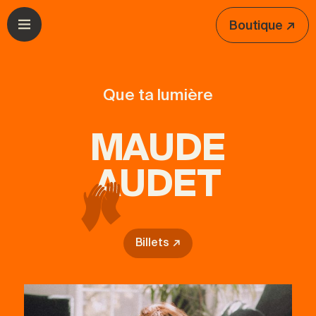
Aller à la navigation
Aller au contenu
Boutique ↗
Ouvrir le menu
Que ta lumière
MAUDE
AUDET
Billets ↗