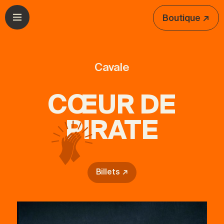
Aller à la navigation
Aller au contenu
Boutique ↗
Ouvrir le menu
Cavale
CŒUR DE
PIRATE
Billets ↗