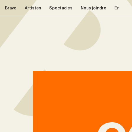
Aller à la navigation
Aller au contenu
Bravo
Artistes
Spectacles
Nous joindre
En